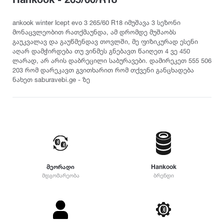
თურქეთი
Pirelli
2022
215
დილერი
225
სიმაღლე
ankook winter Icept evo 3 265/60 R18 იმუშავა 3 სეზონი
მაღაზია
მონაცვლეობით რათქმაუნდა, ამ დრომდე მუშაობს
235
Dunlop
2021
გაუკვალავ და გაუწმენდავ თოვლში, მე ფიზიკურად ესენი
10
245
აღარ დამჭირდება თუ ვინმეს გნებავთ წაიღეთ 4 ვე 450
12
255
ლარად, არ არის დაბრეცილი საბურავები. დამირეკეთ 555 506
Yokohama
2020
25
203 რომ დარეკავთ გვითხარით რომ თქვენი განცხადება
265
ნახეთ saburavebi.ge - ზე
30
275
35
Hankook
2019
285
40
295
45
305
Kumho
2018
50
315
55
325
Toyo
2017
60
335
მეორადი
Hankook
65
345
მდგომარეობა
ბრენდი
70
Nokian
2016
355
75
დიამეტრი
365
80
375
Firestone
2015
R12
85
385