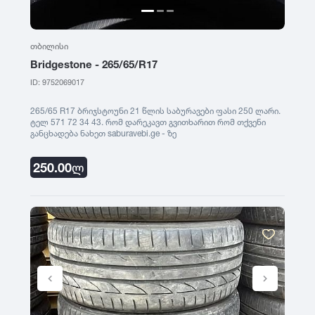
1991
თბილისი
Bridgestone - 265/65/R17
1990
ID: 9752069017
265/65 R17 ბრიჯსტოუნი 21 წლის საბურავები ფასი 250 ლარი.
ტელ 571 72 34 43. რომ დარეკავთ გვითხარით რომ თქვენი
განცხადება ნახეთ saburavebi.ge - ზე
250.00
ლ