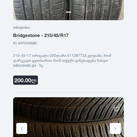
თბილისი
Bridgestone - 215/45/R17
ID: 6470440080
215-45-17 ორიცალი 200ლარი 511287733 გლდანი. რომ
დარეკავთ გვითხარით რომ თქვენი განცხადება ნახეთ
saburavebi.ge - ზე
200.00
ლ