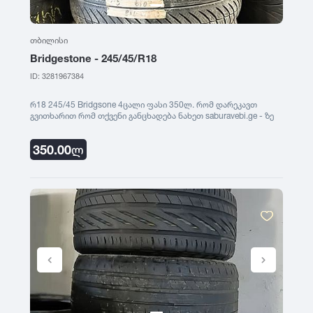
R13
395
R14
BFGoodrich
2014
R15
თბილისი
R16
Bridgestone - 245/45/R18
Falken
2013
R17
ID: 3281967384
R18
რ18 245/45 Bridgsone 4ცალი ფასი 350ლ. რომ დარეკავთ
Nitto
2012
R19
გვითხარით რომ თქვენი განცხადება ნახეთ saburavebi.ge - ზე
R20
R21
350.00
ლ
Cooper
2011
R22
R23
General Tire
2010
R24
Nexen
2009
Maxxis
2008