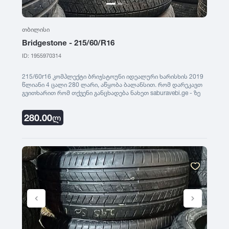
თბილისი
Bridgestone - 215/60/R16
ID: 1955970314
215/60r16 კომპლექტი ბრიჯსტოუნი იდეალური ხარისხის 2019
წლიანი 4 ცალი 280 ლარი, აწყობა ბალანსით. რომ დარეკავთ
გვითხარით რომ თქვენი განცხადება ნახეთ saburavebi.ge - ზე
280.00
ლ