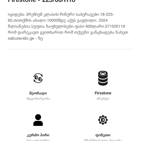
თურქეთი
Pirelli
2022
215
დილერი
225
სიმაღლე
იყიდება პრემიუმ კლასის-ჩინური საბურავები.18-225-
მაღაზია
60.თითქმის ახალი.10000მდე აქვს გავლილი. 2024
235
Dunlop
2021
წლიანებია.სუფთა ზაფხულისები.ფასი 600ლარი.571505119
10
245
რომ დარეკავთ გვითხარით რომ თქვენი განცხადება ნახეთ
12
255
saburavebi.ge - ზე
Yokohama
2020
25
265
30
275
35
Hankook
2019
285
40
295
45
305
Kumho
2018
50
315
55
325
მეორადი
Firestone
Toyo
2017
60
მდგომარეობა
ბრენდი
335
65
345
70
Nokian
2016
355
75
დიამეტრი
365
80
375
Firestone
2015
R12
კერძო პირი
ფინეთი
85
385
ქვეკატეგორია
მწარმოებელი ქვეყანა