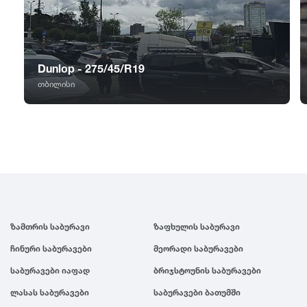
GT Radial
2007
Sailun
2006
Dunlop - 275/45/R19
Triangle
2005
თბილისი
Linglong
2004
Roadstone
2003
Nankang
2002
ზამთრის საბურავი
ზაფხულის საბურავი
Roadx
2001
ჩინური საბურავები
მეორადი საბურავები
საბურავები იაფად
ბრიჯსტოუნის საბურავები
Joyroad
2000
ლასას საბურავები
საბურავები ბათუმში