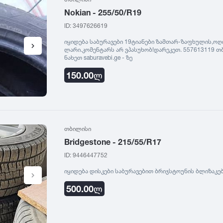
რესტავრირებული
Nokian - 255/50/R19
ფასი
0
იტალია
R17
ID: 3497626619
5
ფინეთი
R18
ფასი შეთანხმები
გამყიდველის ტიპი
0
რუსეთი
R19
იყიდება საბურავები 19ტიანები ზამთარ-ზაფხულის,ოღონ
ლარი.კომენტარს არ ვპასუხობ!დარეკეთ. 557613119 თ
5
თურქეთი
R20
ნახეთ saburavebi.ge - ზე
კერძო პირი
0
R21
150.00
ლ
დილერი
5
R22
მაღაზია
0
R23
5
R24
0
თბილისი
Bridgestone - 215/55/R17
5
ID: 9446447752
იყიდება დისკები საბურავებით ბრიჯსტოუნის ბლიზაკები
500.00
ლ