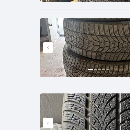
305
Triangle
315
Linglong
325
Roadstone
335
Nankang
345
Roadx
355
Joyroad
365
375
385
395