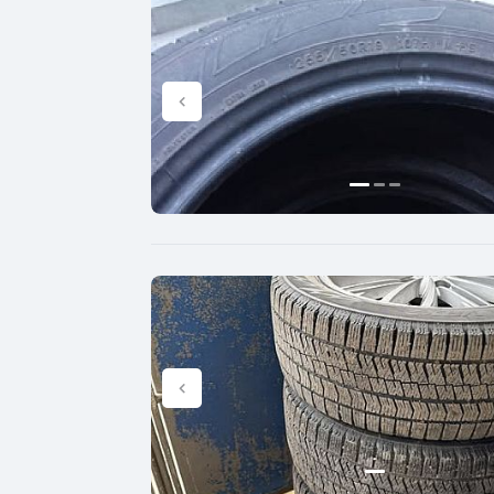
Dunlop
155
4
Yokohama
165
4
Hankook
175
5
Kumho
185
5
Toyo
195
6
Nokian
205
6
Firestone
215
7
BFGoodrich
225
7
Falken
235
8
Nitto
245
8
Cooper
255
General Tire
265
Nexen
275
Maxxis
285
GT Radial
295
Sailun