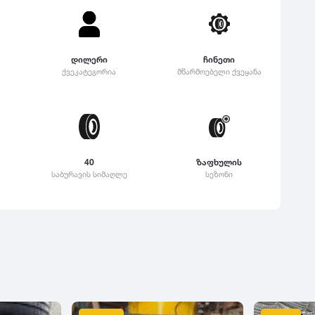
დილერი
ჩინეთი
ქვეკატეგორია
მწარმოებელი ქვეყანა
40
ზაფხულის
საბურავის სიმაღლე
სეზონი