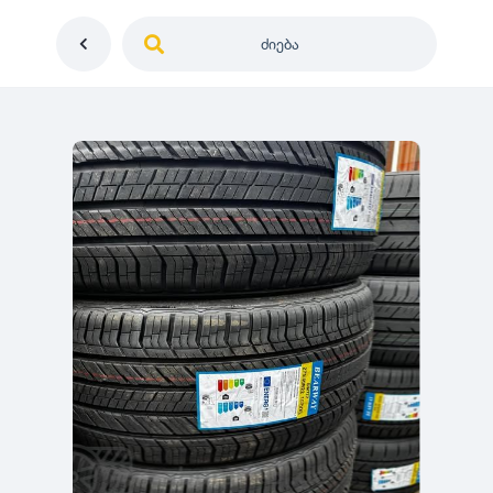
ძიება
საქართველო
ე
დიამეტრი
გერმანია
5
0
იაპონია
R12
მდგომარეობა
2
აშშ
R13
10
-
100
100
5
ჩინეთი
R14
ახალი
1000
-
3000
3
0
კორეა
R15
მეორადი
5
საფრანგეთი
R16
რესტავრირებული