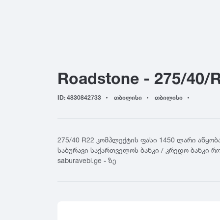
155
4
Yokohama
165
4
Hankook
175
5
Kumho
185
5
Toyo
195
6
Nokian
Roadstone - 275/40/
205
6
Firestone
215
7
BFGoodrich
ID: 4830842733
თბილისი
თბილისი
225
7
Falken
235
8
Nitto
245
8
Cooper
275/40 R22 კომპლექტის ფასი 1450 ლარი აწყობ
255
General Tire
საბურავი საქართველოს ბანკი / კრედო ბანკი რ
265
saburavebi.ge - ზე
Nexen
275
Maxxis
285
GT Radial
295
Sailun
305
Triangle