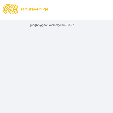
განცხადების თარიღი:
04.28.26
ზამთრის
Lassa
სიგანე
სიმაღლ
ზაფხულის
Michelin
ყველა სეზონის
31
1
Bridgestone
35
1
Continental
37
2
Goodyear
135
3
Pirelli
145
3
Dunlop