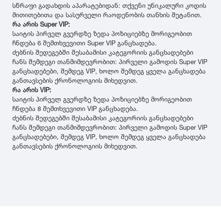
თურქეთი
სწრაფი გადახდის აპარატებიდან: თქვენი უნიკალური კოდის
Pirelli
2022
215
დილერი
მითითებითა და სასურველი რაოდენობის თანხის შეტანით.
225
სიმაღლე
რა არის Super VIP:
მაღაზია
საიტის პირველ გვერდზე ზედა პოზიციებზე მორიგეობით
235
Dunlop
2021
10
ჩნდება 6 შემთხვევითი Super VIP განცხადება.
245
ძებნის შედეგებში შესაბამისი კატეგორიის განცხადებები
12
255
ჩანს შემდეგი თანმიმდევრობით: პირველი გამოდის Super VIP
Yokohama
2020
25
265
განცხადებები, შემდეგ VIP, ხოლო შემდეგ ყველა განცხადება
30
განთავსების ქრონოლოგიის მიხედვით.
275
რა არის VIP:
35
Hankook
2019
285
საიტის პირველ გვერდზე ზედა პოზიციებზე მორიგეობით
40
295
ჩნდება 8 შემთხვევითი VIP განცხადება.
45
ძებნის შედეგებში შესაბამისი კატეგორიის განცხადებები
305
Kumho
2018
ჩანს შემდეგი თანმიმდევრობით: პირველი გამოდის Super VIP
50
315
განცხადებები, შემდეგ VIP, ხოლო შემდეგ ყველა განცხადება
55
325
განთავსების ქრონოლოგიის მიხედვით.
Toyo
2017
60
335
65
345
70
Nokian
2016
355
75
დიამეტრი
365
80
375
Firestone
2015
R12
85
385