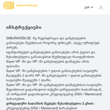
ქარ
ინსტრუქციები
სიგანე
SABURAVEBI.GE
-ზე რეგისტრაცია და განცხადების
ზამთრის
საქართველო
Lassa
2027
განთავსება შეუძლიათ როგორც ფიზიკურ, ასევე იურიდიულ
5
5000
ზაფხულის
გერმანია
31
პირებს.
სტანდარტული განცხადების განთავსება არის უფასო და
35
მდგომარეობა
ყველა სეზონის
იაპონია
Michelin
2026
შესაძლებელია განათავსოთ შეუზღუდავი რაოდენობით.
37
აშშ
Super VIP -ში და VIP -ში განცხადების დამატება არის
ახალი
135
ფასიანი.
10
-
100
100
-
500
500
-
1000
ჩინეთი
Bridgestone
2025
Super VIP -ში განცხადების 1 დღით განთავსების საფასური
145
მეორადი
კორეა
შეადგენს 2 ლარს VIP -ში განცხადების 1 დღით განთავსების
155
1000
-
3000
3000
-
5000
რესტავრირებული
საფასური შეადგენს 1 ლარს.
საფრანგეთი
Continental
2024
165
Super VIP -ში და VIP -ში განცხადების დამატებისას საფასური
იტალია
შეგიძლიათ გადაიხადოთ თქვენი ვირტუალური ბალანსიდან,
175
ან პირდაპირ გადაიხადოთ კრედიტ/დებიტ (VISA / Mastercard)
ფასი
ფინეთი
185
გამყიდველის ტიპი
Goodyear
2023
ბარათებით.
195
რუსეთი
ვირტუალური ბალანსის შევსება შესაძლებელია 2 გზით:
ფასი შეთანხმებით
კრედიტ/დებიტ (VISA / Mastercard) ბარათებით
205
კერძო პირი