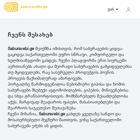
ქარ
ჩვენს შესახებ
სიგანე
Saburavebi.ge
შეიქმნა იმისთვის, რომ საბურავების ყიდვა-
ზამთრის
საქართველო
Lassa
2027
გაყიდვა საქართველოში უფრო სწრაფი, კომფორტული და
5
5000
ზაფხულის
გერმანია
31
ხელმისაწვდომი გახდეს. ჩვენი პლატფორმა ერთ სივრცეში
აერთიანებს ახალი და მეორადი საბურავების გამყიდველებსა
35
მდგომარეობა
ყველა სეზონის
იაპონია
Michelin
2026
თუ მყიდველებს, რაც სასურველი პროდუქტის პოვნის
37
აშშ
პროცესს მაქსიმალურად ამარტივებს.
ახალი
135
პორტალზე წარმოდგენილია ნებისმიერი ტიპისა და ზომის
10
-
100
100
-
500
500
-
1000
ჩინეთი
Bridgestone
2025
საბურავები მსუბუქი ავტომობილების, ჯიპების, მინივენებისა
145
მეორადი
კორეა
და სხვა ტრანსპორტისთვის. მომხმარებელს შესაძლებლობა
155
1000
-
3000
3000
-
5000
რესტავრირებული
აქვს, მარტივად შეადაროს ფასები, მახასიათებლები და
საფრანგეთი
Continental
2024
165
შეარჩიოს საუკეთესო შეთავაზება.
იტალია
ჩვენი მიზანია,
Saburavebi.ge
გახდეს ყველაზე სანდო და
175
მოსახერხებელი მეგზური მათთვის, ვინც საქართველოში
ფასი
ფინეთი
185
გამყიდველის ტიპი
Goodyear
2023
საბურავებს ეძებს ან ყიდის.
195
რუსეთი
ფასი შეთანხმებით
205
კერძო პირი