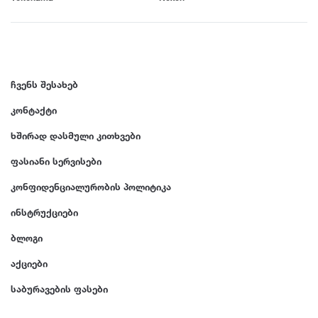
R13
395
R14
BFGoodrich
2014
R15
R16
Falken
2013
R17
ჩვენს შესახებ
R18
Nitto
2012
კონტაქტი
R19
R20
ხშირად დასმული კითხვები
R21
Cooper
2011
ფასიანი სერვისები
R22
R23
კონფიდენციალურობის პოლიტიკა
General Tire
2010
R24
ინსტრუქციები
Nexen
2009
ბლოგი
აქციები
Maxxis
2008
საბურავების ფასები