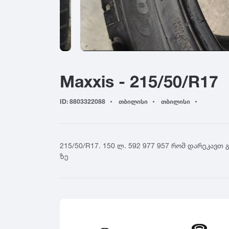
155
4
Yokohama
165
4
Hankook
175
5
Kumho
185
5
Toyo
195
6
Nokian
Maxxis - 215/50/R17
205
6
Firestone
215
7
BFGoodrich
ID: 8803322088
თბილისი
თბილისი
225
7
Falken
235
8
Nitto
245
8
Cooper
215/50/R17. 150 ლ. 592 977 957 რომ დარეკავთ 
255
General Tire
ზე
265
Nexen
275
Maxxis
285
GT Radial
295
Sailun
305
Triangle