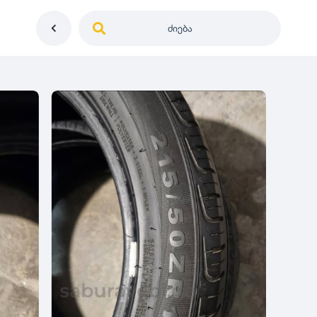
ძიება
საქართველო
ე
დიამეტრი
გერმანია
5
0
იაპონია
R12
მდგომარეობა
2
აშშ
R13
10
-
100
100
5
ჩინეთი
R14
ახალი
1000
-
3000
3
0
კორეა
R15
მეორადი
5
საფრანგეთი
R16
რესტავრირებული