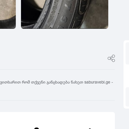
ფასი
0
იტალია
R17
5
ფინეთი
R18
ფასი შეთანხმები
გამყიდველის ტიპი
0
რუსეთი
R19
5
თურქეთი
R20
კერძო პირი
0
R21
დილერი
5
R22
მაღაზია
0
R23
5
R24
0
5
გვითხარით რომ თქვენი განცხადება ნახეთ saburavebi.ge -