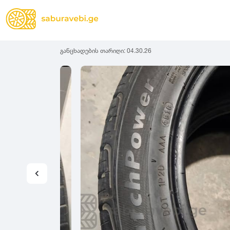
განცხადების თარიღი:
04.30.26
ზამთრის
Lassa
სიგანე
სიმაღლ
ზაფხულის
Michelin
ყველა სეზონის
31
1
Bridgestone
35
1
Continental
37
2
Goodyear
135
3
Pirelli
145
3
Dunlop