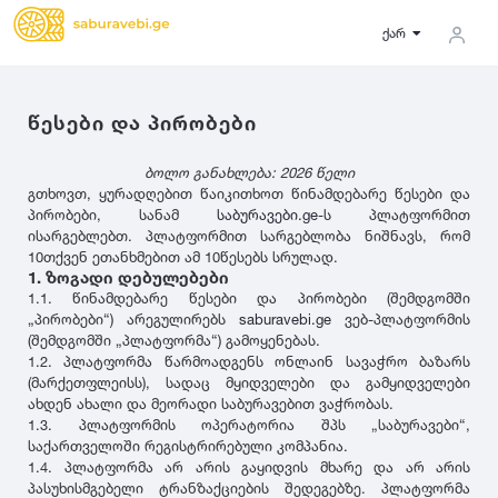
ქარ
წესები და პირობები
სიგანე
ბოლო განახლება: 2026 წელი
ზამთრის
საქართველო
Lassa
2027
გთხოვთ, ყურადღებით წაიკითხოთ წინამდებარე წესები და
5
5000
ზაფხულის
გერმანია
31
პირობები, სანამ
საბურავები.ge
-ს პლატფორმით
ისარგებლებთ. პლატფორმით სარგებლობა ნიშნავს, რომ
35
მდგომარეობა
ყველა სეზონის
იაპონია
Michelin
2026
10თქვენ ეთანხმებით ამ 10წესებს სრულად.
37
აშშ
1. ზოგადი დებულებები
ახალი
135
1.1. წინამდებარე წესები და პირობები (შემდგომში
10
-
100
100
-
500
500
-
1000
ჩინეთი
Bridgestone
2025
„პირობები“) არეგულირებს
saburavebi.ge
ვებ-პლატფორმის
145
მეორადი
კორეა
(შემდგომში „პლატფორმა“) გამოყენებას.
155
1000
-
3000
3000
-
5000
რესტავრირებული
1.2. პლატფორმა წარმოადგენს ონლაინ სავაჭრო ბაზარს
საფრანგეთი
Continental
2024
165
(მარქეთფლეისს), სადაც მყიდველები და გამყიდველები
იტალია
ახდენ ახალი და მეორადი საბურავებით ვაჭრობას.
175
1.3. პლატფორმის ოპერატორია შპს „საბურავები“,
ფასი
ფინეთი
185
გამყიდველის ტიპი
Goodyear
2023
საქართველოში რეგისტრირებული კომპანია.
195
1.4. პლატფორმა არ არის გაყიდვის მხარე და არ არის
რუსეთი
ფასი შეთანხმებით
პასუხისმგებელი ტრანზაქციების შედეგებზე. პლატფორმა
205
კერძო პირი