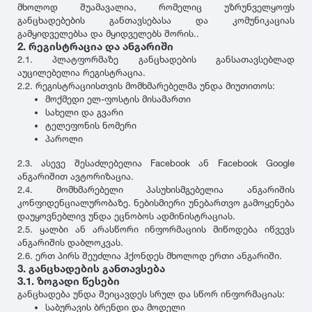
თურქეთი
მხოლოდ შუამავალია, რომელიც უზრუნველყოფს
Pirelli
2022
215
დილერი
განცხადებების განთავსებასა და კომუნიკაციას
225
სიმაღლე
გამყიდველებსა და მყიდველებს შორის..
მაღაზია
2. რეგისტრაცია და ანგარიში
235
Dunlop
2021
2.1. პლატფორმაზე განცხადების განსათავსებლად
10
245
აუცილებელია რეგისტრაცია.
12
255
2.2. რეგისტრაციისთვის მომხმარებელმა უნდა მიუთითოს:
Yokohama
2020
25
მოქმედი ელ-ფოსტის მისამართი
265
30
სახელი და გვარი
275
ტელეფონის ნომერი
35
Hankook
2019
285
პაროლი
40
295
2.3. ასევე შესაძლებელია Facebook ან Facebook Google
45
305
Kumho
2018
ანგარიშით ავტორიზაცია.
50
315
2.4. მომხმარებელი პასუხისმგებელია ანგარიშის
55
კონფიდენციალურობაზე. ნებისმიერი უნებართვო გამოყენება
325
Toyo
2017
დაუყოვნებლივ უნდა ეცნობოს ადმინისტრაციას.
60
335
2.5. ყალბი ან არასწორი ინფორმაციის მიწოდება იწვევს
65
345
ანგარიშის დაბლოკვას.
70
Nokian
2016
2.6. ერთ პირს შეუძლია ჰქონდეს მხოლოდ ერთი ანგარიში.
355
3. განცხადების განთავსება
75
დიამეტრი
365
3.1. ზოგადი წესები
80
375
განცხადება უნდა შეიცავდეს სრულ და სწორ ინფორმაციას:
Firestone
2015
R12
85
საბურავის ბრენდი და მოდელი
385