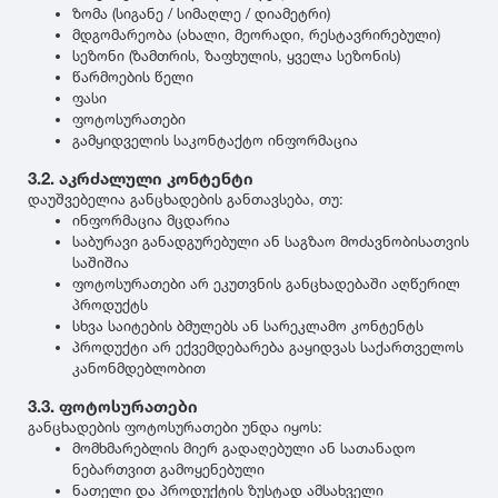
R13
ზომა (სიგანე / სიმაღლე / დიამეტრი)
395
R14
მდგომარეობა (ახალი, მეორადი, რესტავრირებული)
BFGoodrich
2014
სეზონი (ზამთრის, ზაფხულის, ყველა სეზონის)
R15
წარმოების წელი
R16
ფასი
Falken
2013
R17
ფოტოსურათები
გამყიდველის საკონტაქტო ინფორმაცია
R18
Nitto
2012
R19
3.2. აკრძალული კონტენტი
დაუშვებელია განცხადების განთავსება, თუ:
R20
ინფორმაცია მცდარია
R21
Cooper
2011
საბურავი განადგურებული ან საგზაო მოძავნობისათვის
R22
საშიშია
ფოტოსურათები არ ეკუთვნის განცხადებაში აღწერილ
R23
General Tire
2010
პროდუქტს
R24
სხვა საიტების ბმულებს ან სარეკლამო კონტენტს
პროდუქტი არ ექვემდებარება გაყიდვას საქართველოს
Nexen
2009
კანონმდებლობით
3.3. ფოტოსურათები
განცხადების ფოტოსურათები უნდა იყოს:
Maxxis
2008
მომხმარებლის მიერ გადაღებული ან სათანადო
ნებართვით გამოყენებული
ნათელი და პროდუქტის ზუსტად ამსახველი