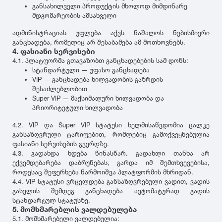
GT Radial
2007
განსახილველი პროდუქტის მხოლოდ მიმდინარე
მდგომარეობის ამსახველი
Sailun
2006
ადმინისტრაციას უფლება აქვს წაშალოს ნებისმიერი
განცხადება, რომელიც არ შესაბამება ამ მოთხოვნებს.
4. ფასიანი სერვისები
Triangle
2005
4.1. პლატფორმა გთავაზობთ განცხადებების სამ დონს:
სტანდარტული — უფასო განცხადება
VIP — განცხადება ხილვადობის გაზრდის
Linglong
2004
შესაძლებლობით
Super VIP — მაქსიმალური ხილვადობა და
პრიორიტეტული ხილვადობა
Roadstone
2003
4.2. VIP და Super VIP სტატუსი ხელმისაწვდომია ცალკე
განსაზღვრული ტარიფებით, რომლებიც გამოქვეყნებულია
ფასიანი სერვისების გვერდზე.
Nankang
2002
4.3. გადახდა ხდება წინასწარ. გადახლი თანხა არ
ექვემდებარება დაბრუნებას, გარდა იმ შემთხვევებისა,
როდესაც შეფერხება წარმოიშვა პლატფორმის მხრიდან.
Roadx
2001
4.4. VIP სტატუსი ვრცელდება განსაზღვრებული ვადით, ვადის
გასვლის შემდეგ განცხადება ავტომატურად გადის
სტანდარტულ სტატუსზე.
Joyroad
2000
5. მომხმარებლის ვალდებულება
5.1. მომხმარებელი ვალდებულია: