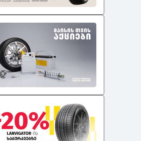
2004
2003
2002
2001
2000
1999
1998
1997
1996
1995
1994
1993
1992
1991
1990