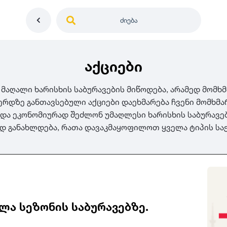
ძიება
აქციები
 მაღალი ხარისხის საბურავების მიწოდება, არამედ მომ
გვერდზე განთავსებული აქციები დაეხმარება ჩვენი მომხმ
 და ეკონომიურად შეძლონ უმაღლესი ხარისხის საბურავებ
დ განახლდება, რათა დავაკმაყოფილოთ ყველა ტიპის სა
საქართველო
ე
დიამეტრი
გერმანია
5
0
იაპონია
R12
მდგომარეობა
2
აშშ
R13
10
-
100
100
5
ჩინეთი
R14
ახალი
1000
-
3000
3
0
კორეა
R15
ლა სეზონის საბურავებზე.
მეორადი
5
საფრანგეთი
R16
რესტავრირებული