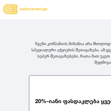
ჩვენი კომპანიის მიზანია არა მხოლოდ
სპეციალური აქციების შეთავაზება. ამ 
სუპერ შეთავაზებები, რათა მათ უკეთ
მუდმივა
ზამთრის
Lassa
სიგანე
სიმაღლ
ზაფხულის
Michelin
ყველა სეზონის
31
1
Bridgestone
35
1
Continental
37
2
Goodyear
135
3
Pirelli
20%-იანი ფასდაკლება ყვე
145
3
Dunlop