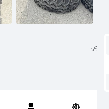
ფასი
0
იტალია
R17
5
ფინეთი
R18
ფასი შეთანხმები
გამყიდველის ტიპი
0
რუსეთი
R19
5
თურქეთი
R20
კერძო პირი
0
R21
დილერი
5
R22
მაღაზია
0
R23
5
R24
0
5