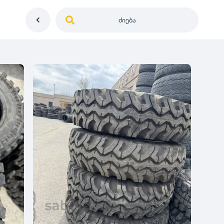
ძიება
საქართველო
ე
დიამეტრი
გერმანია
5
0
იაპონია
R12
მდგომარეობა
2
აშშ
R13
10
-
100
100
5
ჩინეთი
R14
ახალი
1000
-
3000
3
0
კორეა
R15
მეორადი
5
საფრანგეთი
R16
რესტავრირებული