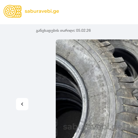
განცხადების თარიღი:
05.02.26
ზამთრის
Lassa
სიგანე
სიმაღლ
ზაფხულის
Michelin
ყველა სეზონის
31
1
Bridgestone
35
1
Continental
37
2
Goodyear
135
3
Pirelli
145
3
Dunlop