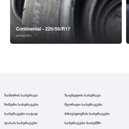
GT Radial
2007
Sailun
2006
Continental - 225/55/R17
Triangle
2005
თბილისი
Linglong
2004
Roadstone
2003
Nankang
2002
ზამთრის საბურავი
ზაფხულის საბურავი
Roadx
2001
ჩინური საბურავები
მეორადი საბურავები
საბურავები იაფად
ბრიჯსტოუნის საბურავები
Joyroad
2000
ლასას საბურავები
საბურავები ბათუმში