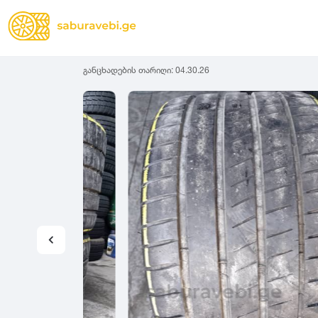
განცხადების თარიღი:
04.30.26
ზამთრის
Lassa
სიგანე
სიმაღლ
ზაფხულის
Michelin
ყველა სეზონის
31
1
Bridgestone
35
1
Continental
37
2
Goodyear
135
3
Pirelli
145
3
Dunlop