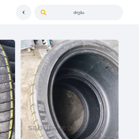
ძიება
საქართველო
ე
დიამეტრი
გერმანია
5
0
იაპონია
R12
მდგომარეობა
2
აშშ
R13
10
-
100
100
5
ჩინეთი
R14
ახალი
1000
-
3000
3
0
კორეა
R15
მეორადი
5
საფრანგეთი
R16
რესტავრირებული