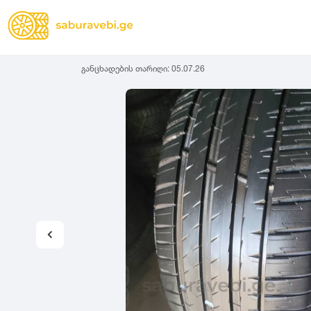
განცხადების თარიღი:
05.07.26
ზამთრის
Lassa
სიგანე
სიმაღლ
ზაფხულის
Michelin
ყველა სეზონის
31
1
Bridgestone
35
1
Continental
37
2
Goodyear
135
3
Pirelli
145
3
Dunlop