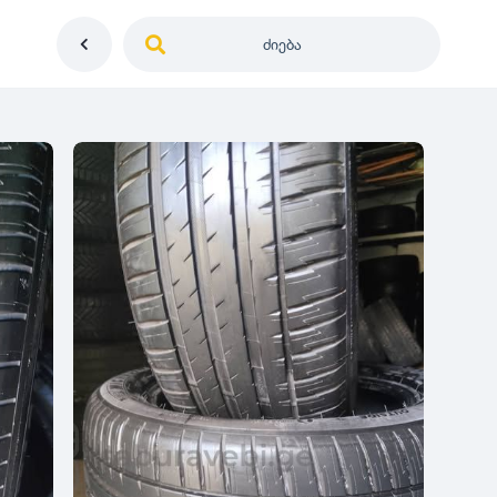
ძიება
საქართველო
ე
დიამეტრი
გერმანია
5
0
იაპონია
R12
მდგომარეობა
2
აშშ
R13
10
-
100
100
5
ჩინეთი
R14
ახალი
1000
-
3000
3
0
კორეა
R15
მეორადი
5
საფრანგეთი
R16
რესტავრირებული