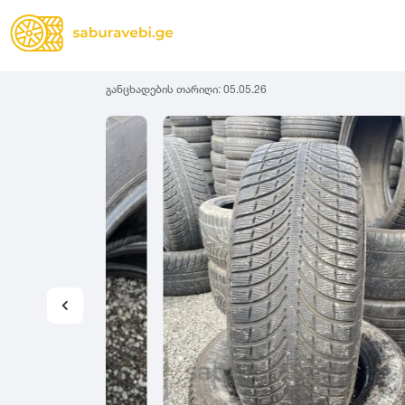
განცხადების თარიღი:
05.05.26
ზამთრის
Lassa
სიგანე
სიმაღლ
ზაფხულის
Michelin
ყველა სეზონის
31
1
Bridgestone
35
1
Continental
37
2
Goodyear
135
3
Pirelli
145
3
Dunlop