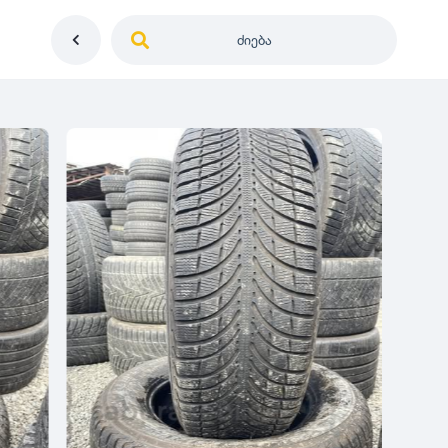
ძიება
საქართველო
ე
დიამეტრი
გერმანია
5
0
იაპონია
R12
მდგომარეობა
2
აშშ
R13
10
-
100
100
5
ჩინეთი
R14
ახალი
1000
-
3000
3
0
კორეა
R15
მეორადი
5
საფრანგეთი
R16
რესტავრირებული