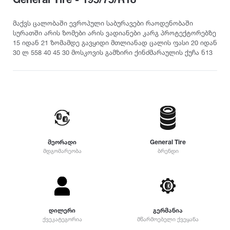
თურქეთი
Pirelli
2022
215
დილერი
225
სიმაღლე
მაქვს ცალობაში ევროპული საბურავები რაოდენობაში
მაღაზია
სურათში არის ზომები არის ვადიანები კარგ პროტექტორებზე
235
Dunlop
2021
15 იდან 21 ზომამდე გავყიდი მთლიანად ცალის ფასი 20 იდან
10
245
30 ლ 558 40 45 30 მოსკოვის გამზირი ქინძმარაულის ქუჩა ნ13
12
255
Yokohama
2020
25
265
30
275
35
Hankook
2019
285
40
295
45
305
Kumho
2018
50
315
მეორადი
General Tire
55
325
მდგომარეობა
ბრენდი
Toyo
2017
60
335
65
345
70
Nokian
2016
355
75
დიამეტრი
365
დილერი
გერმანია
80
375
Firestone
2015
ქვეკატეგორია
მწარმოებელი ქვეყანა
R12
85
385