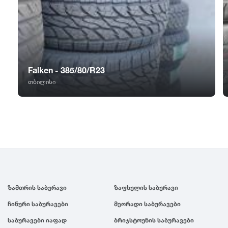
GT Radial
2007
Sailun
2006
Triangle
2005
Falken - 385/80/R23
თბილისი
Linglong
2004
Roadstone
2003
Nankang
2002
Roadx
2001
ზამთრის საბურავი
ზაფხულის საბურავი
ჩინური საბურავები
მეორადი საბურავები
Joyroad
2000
საბურავები იაფად
ბრიჯსტოუნის საბურავები