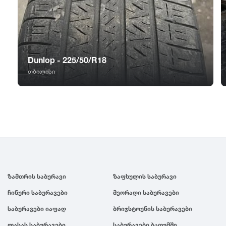
GT Radial
2007
Sailun
2006
Dunlop - 225/50/R18
Triangle
2005
თბილისი
Linglong
2004
Roadstone
2003
Nankang
2002
ზამთრის საბურავი
ზაფხულის საბურავი
Roadx
2001
ჩინური საბურავები
მეორადი საბურავები
Joyroad
2000
საბურავები იაფად
ბრიჯსტოუნის საბურავები
ლასას საბურავები
საბურავები ბათუმში