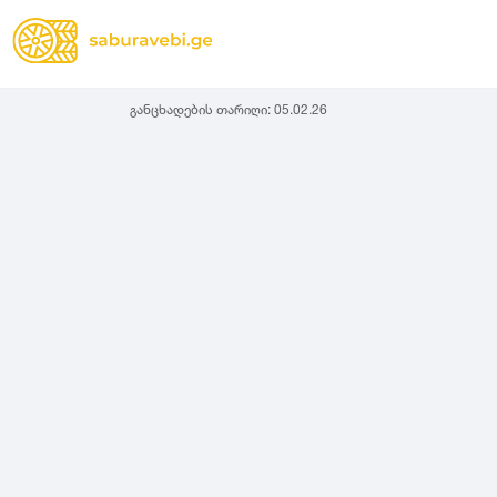
განცხადების თარიღი:
05.02.26
ზამთრის
Lassa
სიგანე
სიმაღლ
ზაფხულის
Michelin
ყველა სეზონის
31
1
Bridgestone
35
1
Continental
37
2
Goodyear
135
3
Pirelli
145
3
Dunlop