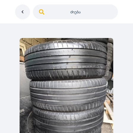
ძიება
საქართველო
ე
დიამეტრი
გერმანია
5
0
იაპონია
R12
მდგომარეობა
2
აშშ
R13
10
-
100
100
5
ჩინეთი
R14
ახალი
1000
-
3000
3
0
კორეა
R15
მეორადი
5
საფრანგეთი
R16
რესტავრირებული