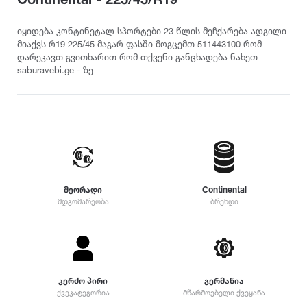
თურქეთი
Pirelli
2022
215
დილერი
225
სიმაღლე
იყიდება კონტინეტალ სპორტები 23 წლის მეჩქარება ადგილი
მაღაზია
მიაქვს რ19 225/45 მაგარ ფასში მოგცემთ 511443100 რომ
235
Dunlop
2021
დარეკავთ გვითხარით რომ თქვენი განცხადება ნახეთ
10
245
saburavebi.ge - ზე
12
255
Yokohama
2020
25
265
30
275
35
Hankook
2019
285
40
295
45
305
Kumho
2018
50
315
მეორადი
Continental
55
325
მდგომარეობა
ბრენდი
Toyo
2017
60
335
65
345
70
Nokian
2016
355
75
დიამეტრი
365
კერძო პირი
გერმანია
80
375
Firestone
2015
ქვეკატეგორია
მწარმოებელი ქვეყანა
R12
85
385