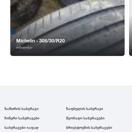
GT Radial
2007
Sailun
2006
Triangle
2005
Michelin - 305/30/R20
თბილისი
Linglong
2004
Roadstone
2003
Nankang
2002
Roadx
2001
ზამთრის საბურავი
ზაფხულის საბურავი
ჩინური საბურავები
მეორადი საბურავები
Joyroad
2000
საბურავები იაფად
ბრიჯსტოუნის საბურავები