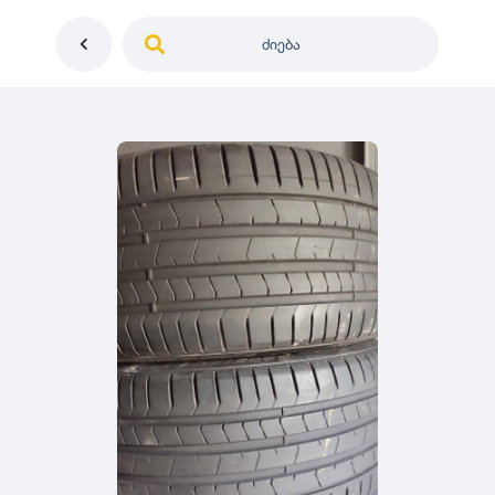
ძიება
საქართველო
ე
დიამეტრი
გერმანია
5
0
იაპონია
R12
მდგომარეობა
2
აშშ
R13
10
-
100
100
5
ჩინეთი
R14
ახალი
1000
-
3000
3
0
კორეა
R15
მეორადი
5
საფრანგეთი
R16
რესტავრირებული