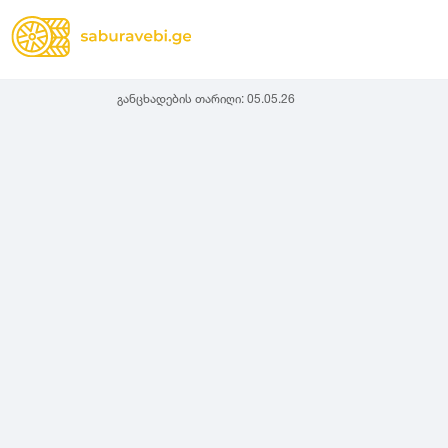
განცხადების თარიღი:
05.05.26
ზამთრის
Lassa
სიგანე
სიმაღლ
ზაფხულის
Michelin
ყველა სეზონის
31
1
Bridgestone
35
1
Continental
37
2
Goodyear
135
3
Pirelli
145
3
Dunlop