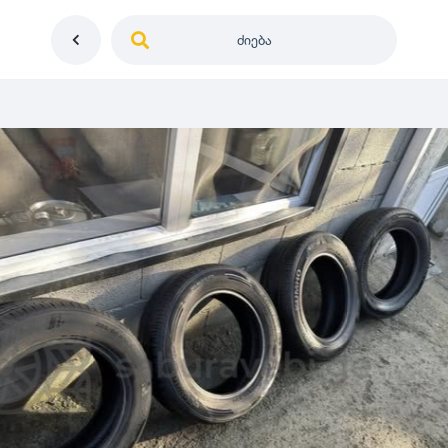
ძიება
საქართველო
ე
დიამეტრი
გერმანია
5
0
იაპონია
R12
მდგომარეობა
2
აშშ
R13
10
-
100
100
5
ჩინეთი
R14
ახალი
1000
-
3000
3
0
კორეა
R15
მეორადი
5
საფრანგეთი
R16
რესტავრირებული