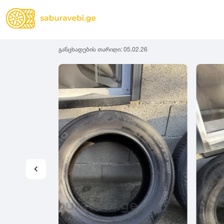
განცხადების თარიღი:
05.02.26
ზამთრის
Lassa
სიგანე
სიმაღლ
ზაფხულის
Michelin
ყველა სეზონის
31
1
Bridgestone
35
1
Continental
37
2
Goodyear
135
3
Pirelli
145
3
Dunlop