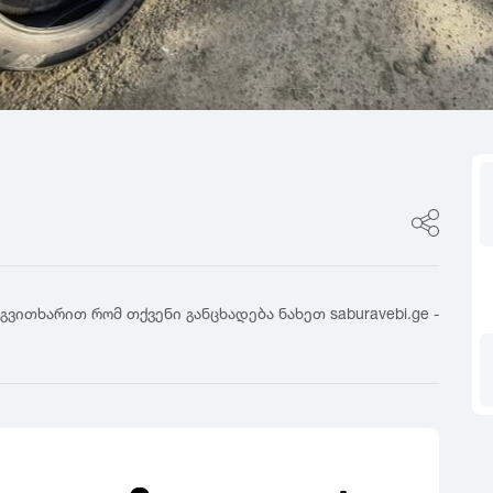
ფასი
0
იტალია
R17
5
ფინეთი
R18
ფასი შეთანხმები
გამყიდველის ტიპი
0
რუსეთი
R19
5
თურქეთი
R20
კერძო პირი
0
R21
დილერი
5
R22
მაღაზია
0
R23
5
R24
0
5
ვითხარით რომ თქვენი განცხადება ნახეთ saburavebi.ge -