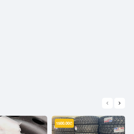
2004
2003
2002
2001
2000
1999
1998
1997
1996
1995
1994
1993
1992
1991
1500.00
₾
1990