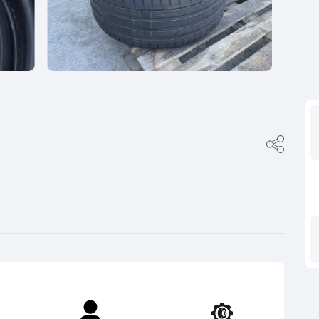
ფასი
0
იტალია
R17
5
ფინეთი
R18
ფასი შეთანხმები
გამყიდველის ტიპი
0
რუსეთი
R19
5
თურქეთი
R20
კერძო პირი
0
R21
დილერი
5
R22
მაღაზია
0
R23
5
R24
0
5