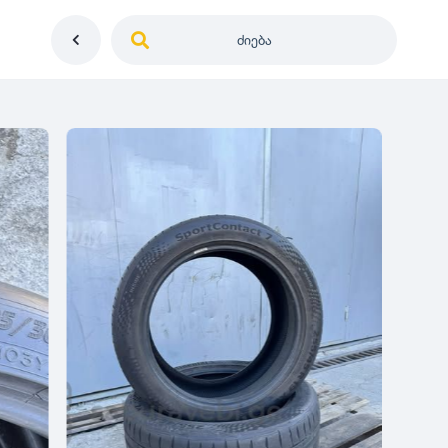
ძიება
საქართველო
ე
დიამეტრი
გერმანია
5
0
იაპონია
R12
მდგომარეობა
2
აშშ
R13
10
-
100
100
5
ჩინეთი
R14
ახალი
1000
-
3000
3
0
კორეა
R15
მეორადი
5
საფრანგეთი
R16
რესტავრირებული