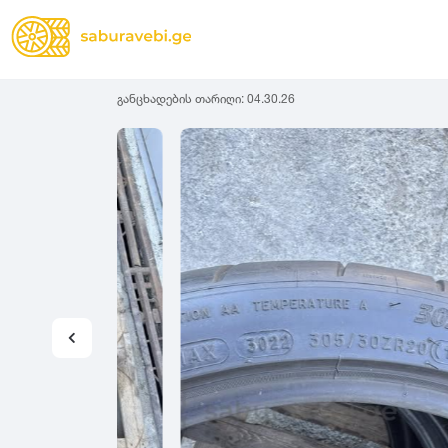
განცხადების თარიღი:
04.30.26
ზამთრის
Lassa
სიგანე
სიმაღლ
ზაფხულის
Michelin
ყველა სეზონის
31
1
Bridgestone
35
1
Continental
37
2
Goodyear
135
3
Pirelli
145
3
Dunlop