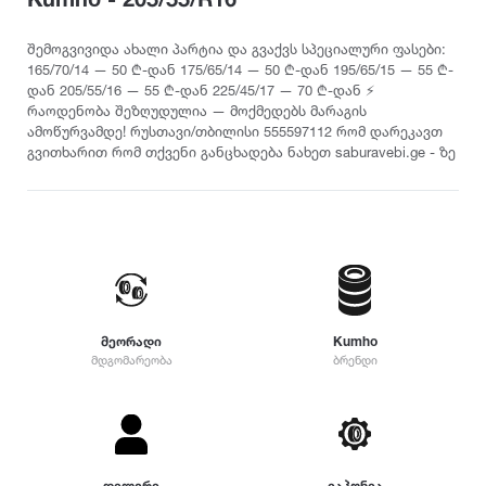
თურქეთი
Pirelli
2022
215
დილერი
225
სიმაღლე
შემოგვივიდა ახალი პარტია და გვაქვს სპეციალური ფასები:
მაღაზია
165/70/14 — 50 ₾-დან 175/65/14 — 50 ₾-დან 195/65/15 — 55 ₾-
235
Dunlop
2021
დან 205/55/16 — 55 ₾-დან 225/45/17 — 70 ₾-დან ⚡️
10
245
რაოდენობა შეზღუდულია — მოქმედებს მარაგის
12
255
ამოწურვამდე! რუსთავი/თბილისი 555597112 რომ დარეკავთ
Yokohama
2020
25
გვითხარით რომ თქვენი განცხადება ნახეთ saburavebi.ge - ზე
265
30
275
35
Hankook
2019
285
40
295
45
305
Kumho
2018
50
315
55
325
Toyo
2017
60
მეორადი
Kumho
335
მდგომარეობა
ბრენდი
65
345
70
Nokian
2016
355
75
დიამეტრი
365
80
375
Firestone
2015
R12
85
385
დილერი
იაპონია