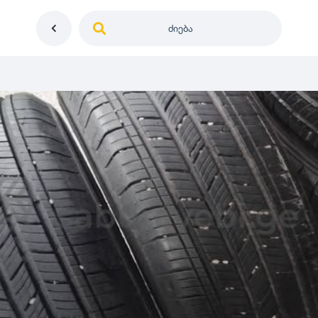
ძიება
საქართველო
ე
დიამეტრი
გერმანია
5
0
იაპონია
R12
მდგომარეობა
2
აშშ
R13
10
-
100
100
5
ჩინეთი
R14
ახალი
1000
-
3000
3
0
კორეა
R15
მეორადი
5
საფრანგეთი
R16
რესტავრირებული