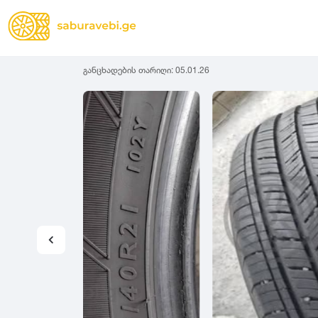
განცხადების თარიღი:
05.01.26
ზამთრის
Lassa
სიგანე
სიმაღლ
ზაფხულის
Michelin
ყველა სეზონის
31
1
Bridgestone
35
1
Continental
37
2
Goodyear
135
3
Pirelli
145
3
Dunlop