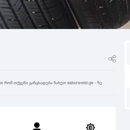
ფასი
0
იტალია
R17
5
ფინეთი
R18
ფასი შეთანხმები
გამყიდველის ტიპი
0
რუსეთი
R19
5
თურქეთი
R20
კერძო პირი
0
R21
დილერი
5
R22
მაღაზია
0
R23
5
R24
0
5
რომ თქვენი განცხადება ნახეთ saburavebi.ge - ზე