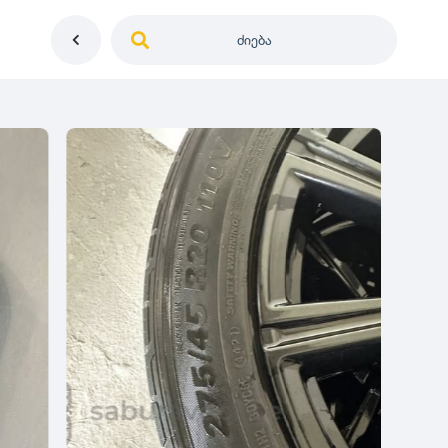
ძიება
საქართველო
ე
დიამეტრი
გერმანია
5
0
იაპონია
R12
მდგომარეობა
2
აშშ
R13
10
-
100
100
5
ჩინეთი
R14
ახალი
1000
-
3000
3
0
კორეა
R15
მეორადი
5
საფრანგეთი
R16
რესტავრირებული