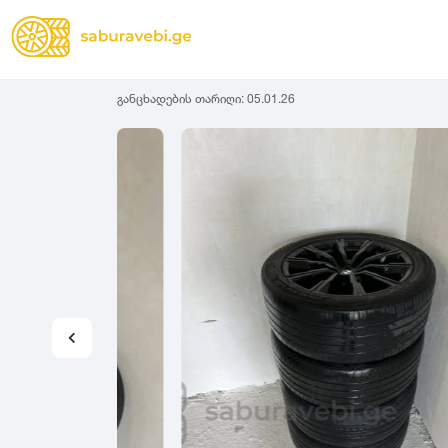
განცხადების თარიღი:
05.01.26
ზამთრის
Lassa
სიგანე
სიმაღლ
ზაფხულის
Michelin
ყველა სეზონის
31
1
Bridgestone
35
1
Continental
37
2
Goodyear
135
3
Pirelli
145
3
Dunlop