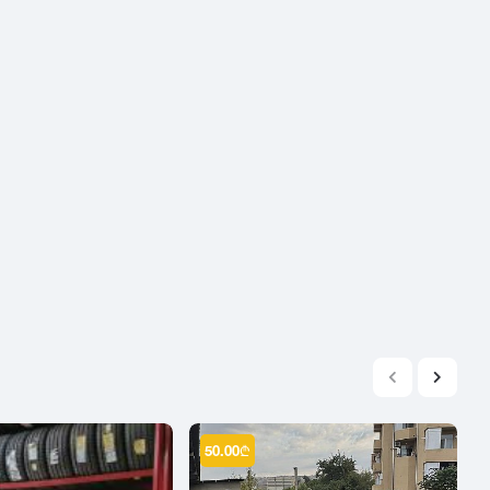
2004
2003
2002
2001
2000
1999
1998
1997
1996
1995
1994
1993
1992
1991
50.00
₾
1990