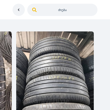
ძიება
საქართველო
ე
დიამეტრი
გერმანია
5
0
იაპონია
R12
მდგომარეობა
2
აშშ
R13
10
-
100
100
5
ჩინეთი
R14
ახალი
1000
-
3000
3
0
კორეა
R15
მეორადი
5
საფრანგეთი
R16
რესტავრირებული