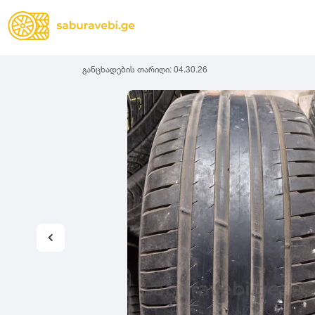
განცხადების თარიღი:
04.30.26
ზამთრის
Lassa
სიგანე
სიმაღლ
ზაფხულის
Michelin
ყველა სეზონის
31
1
Bridgestone
35
1
Continental
37
2
Goodyear
135
3
Pirelli
145
3
Dunlop