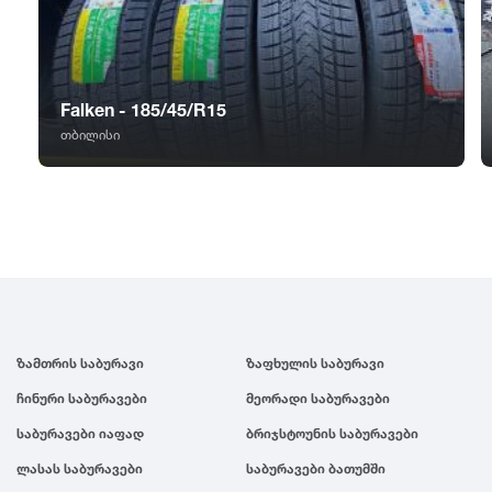
GT Radial
2007
Sailun
2006
Falken - 185/45/R15
Triangle
2005
თბილისი
Linglong
2004
Roadstone
2003
Nankang
2002
ზამთრის საბურავი
ზაფხულის საბურავი
Roadx
2001
ჩინური საბურავები
მეორადი საბურავები
საბურავები იაფად
ბრიჯსტოუნის საბურავები
Joyroad
2000
ლასას საბურავები
საბურავები ბათუმში