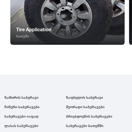
GT Radial
2007
Sailun
2006
Tire Application
Triangle
2005
ბათუმი
Linglong
2004
Roadstone
2003
Nankang
2002
ზამთრის საბურავი
ზაფხულის საბურავი
Roadx
2001
ჩინური საბურავები
მეორადი საბურავები
საბურავები იაფად
ბრიჯსტოუნის საბურავები
Joyroad
2000
ლასას საბურავები
საბურავები ბათუმში