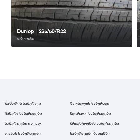
GT Radial
2007
Sailun
2006
Dunlop - 265/50/R22
Triangle
2005
თბილისი
Linglong
2004
Roadstone
2003
Nankang
2002
ზამთრის საბურავი
ზაფხულის საბურავი
Roadx
2001
ჩინური საბურავები
მეორადი საბურავები
საბურავები იაფად
ბრიჯსტოუნის საბურავები
Joyroad
2000
ლასას საბურავები
საბურავები ბათუმში