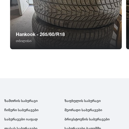
GT Radial
2007
Sailun
2006
Hankook - 265/60/R18
Triangle
2005
თბილისი
Linglong
2004
Roadstone
2003
Nankang
2002
ზამთრის საბურავი
ზაფხულის საბურავი
Roadx
2001
ჩინური საბურავები
მეორადი საბურავები
Joyroad
2000
საბურავები იაფად
ბრიჯსტოუნის საბურავები
ლასას საბურავები
საბურავები ბათუმში