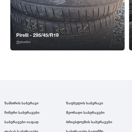
GT Radial
2007
Sailun
2006
Pirelli - 295/45/R19
Triangle
2005
ქუთაისი
Linglong
2004
Roadstone
2003
Nankang
2002
ზამთრის საბურავი
ზაფხულის საბურავი
Roadx
2001
ჩინური საბურავები
მეორადი საბურავები
Joyroad
2000
საბურავები იაფად
ბრიჯსტოუნის საბურავები
ლასას საბურავები
საბურავები ბათუმში