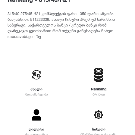
თურქეთი
Pirelli
2022
215
დილერი
225
სიმაღლე
315/40 275/45 R21 კომპლექტის ფასი 1350 ლარი აწყობა
მაღაზია
ბალანსით. 511223339. ახალი ჩინური პრემიუმ ხარისხის
235
Dunlop
2021
საბურავი. საქართველოს ბანკი / კრედო ბანკი რომ
10
245
დარეკავთ გვითხარით რომ თქვენი განცხადება ნახეთ
12
255
saburavebi.ge - ზე
Yokohama
2020
25
265
30
275
35
Hankook
2019
285
40
295
45
305
Kumho
2018
50
315
55
325
ახალი
Nankang
Toyo
2017
60
მდგომარეობა
ბრენდი
335
65
345
70
Nokian
2016
355
75
დიამეტრი
365
80
375
Firestone
2015
R12
დილერი
ჩინეთი
85
385
ქვეკატეგორია
მწარმოებელი ქვეყანა