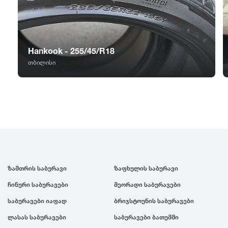
GT Radial
2007
Sailun
2006
Hankook - 255/45/R18
Triangle
2005
თბილისი
Linglong
2004
Roadstone
2003
Nankang
2002
ზამთრის საბურავი
ზაფხულის საბურავი
Roadx
2001
ჩინური საბურავები
მეორადი საბურავები
საბურავები იაფად
ბრიჯსტოუნის საბურავები
Joyroad
2000
ლასას საბურავები
საბურავები ბათუმში