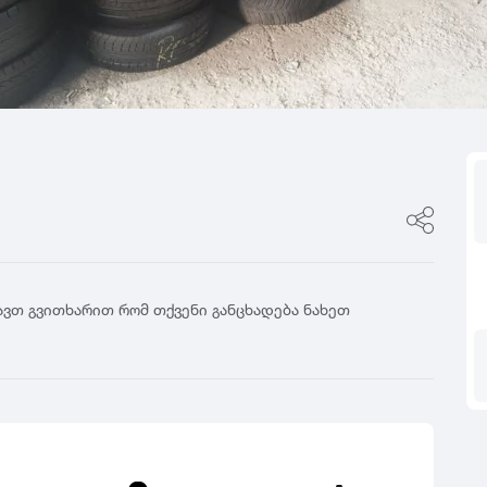
ფასი
0
იტალია
R17
5
ფინეთი
R18
ფასი შეთანხმები
გამყიდველის ტიპი
0
რუსეთი
R19
5
თურქეთი
R20
კერძო პირი
0
R21
დილერი
5
R22
მაღაზია
0
R23
5
R24
0
5
კავთ გვითხარით რომ თქვენი განცხადება ნახეთ