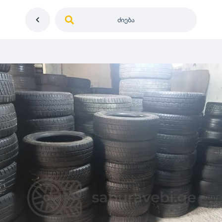
ძიება
საქართველო
ე
დიამეტრი
გერმანია
5
0
იაპონია
R12
მდგომარეობა
2
აშშ
R13
10
-
100
100
5
ჩინეთი
R14
ახალი
1000
-
3000
3
0
კორეა
R15
მეორადი
5
საფრანგეთი
R16
რესტავრირებული