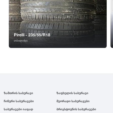
GT Radial
2007
Sailun
2006
Triangle
2005
Pirelli - 235/55/R18
თბილისი
Linglong
2004
Roadstone
2003
Nankang
2002
Roadx
2001
ზამთრის საბურავი
ზაფხულის საბურავი
ჩინური საბურავები
მეორადი საბურავები
Joyroad
2000
საბურავები იაფად
ბრიჯსტოუნის საბურავები