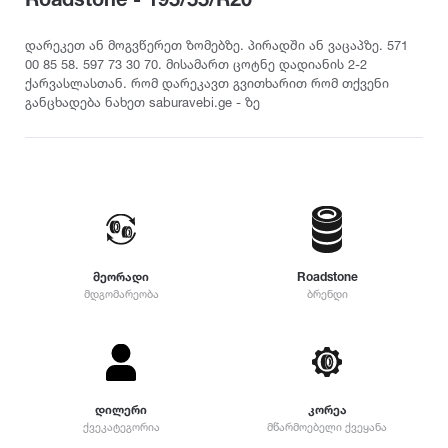
თურქეთი
Pirelli
2022
215
დილერი
225
სიმაღლე
დარეკეთ ან მოგვწერეთ ზომებზე. პირადში ან ვაცაპზე. 571
მაღაზია
00 85 58. 597 73 30 70. მისამართ ცოტნე დადიანის 2-2
235
Dunlop
2021
ქარვასლასთან. რომ დარეკავთ გვითხარით რომ თქვენი
10
245
განცხადება ნახეთ saburavebi.ge - ზე
12
255
Yokohama
2020
25
265
30
275
35
Hankook
2019
285
40
295
45
305
Kumho
2018
50
315
მეორადი
Roadstone
55
325
მდგომარეობა
ბრენდი
Toyo
2017
60
335
65
345
70
Nokian
2016
355
75
დიამეტრი
365
დილერი
კორეა
80
375
Firestone
2015
ქვეკატეგორია
მწარმოებელი ქვეყანა
R12
85
385