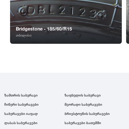
GT Radial
2007
Sailun
2006
Bridgestone - 185/60/R15
Triangle
2005
თბილისი
Linglong
2004
Roadstone
2003
Nankang
2002
ზამთრის საბურავი
ზაფხულის საბურავი
Roadx
2001
ჩინური საბურავები
მეორადი საბურავები
საბურავები იაფად
ბრიჯსტოუნის საბურავები
Joyroad
2000
ლასას საბურავები
საბურავები ბათუმში