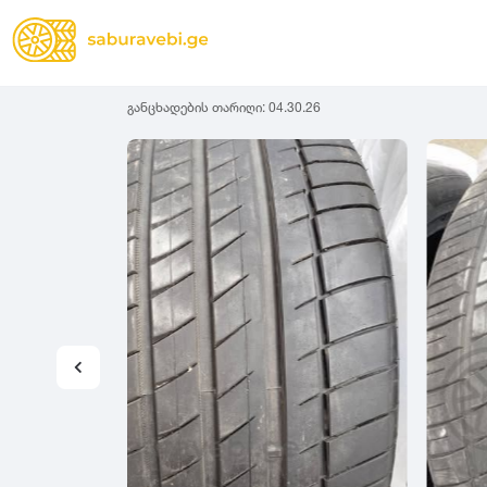
განცხადების თარიღი:
04.30.26
ზამთრის
Lassa
სიგანე
სიმაღლ
ზაფხულის
Michelin
ყველა სეზონის
31
1
Bridgestone
35
1
Continental
37
2
Goodyear
135
3
Pirelli
145
3
Dunlop