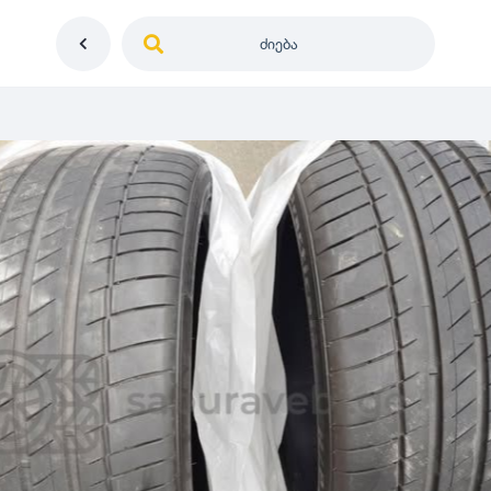
ძიება
საქართველო
ე
დიამეტრი
გერმანია
5
0
იაპონია
R12
მდგომარეობა
2
აშშ
R13
10
-
100
100
5
ჩინეთი
R14
ახალი
1000
-
3000
3
0
კორეა
R15
მეორადი
5
საფრანგეთი
R16
რესტავრირებული