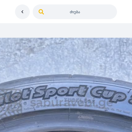
ძიება
საქართველო
ე
დიამეტრი
გერმანია
5
0
იაპონია
R12
მდგომარეობა
2
აშშ
R13
10
-
100
100
5
ჩინეთი
R14
ახალი
1000
-
3000
3
0
კორეა
R15
მეორადი
5
საფრანგეთი
R16
რესტავრირებული