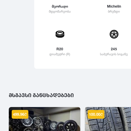
315
მეორადი
Michelin
Linglong
მდგომარეობა
ბრენდი
325
Roadstone
335
Nankang
345
Roadx
355
Joyroad
365
R20
245
დიამეტრი (R)
საბურავის სიგანე
375
385
395
ᲛᲡᲒᲐᲕᲡᲘ ᲒᲐᲜᲪᲮᲐᲓᲔᲑᲔᲑᲘ
499.96
₾
100.00
₾