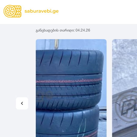
განცხადების თარიღი:
04.24.26
ზამთრის
Lassa
სიგანე
სიმაღლ
ზაფხულის
Michelin
ყველა სეზონის
31
1
Bridgestone
35
1
Continental
37
2
Goodyear
135
3
Pirelli
145
3
Dunlop