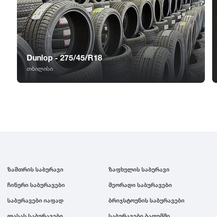
GT Radial
2007
Sailun
2006
Dunlop - 275/45/R18
Triangle
2005
თბილისი
Linglong
2004
Roadstone
2003
Nankang
2002
ზამთრის საბურავი
ზაფხულის საბურავი
Roadx
2001
ჩინური საბურავები
მეორადი საბურავები
Joyroad
2000
საბურავები იაფად
ბრიჯსტოუნის საბურავები
ლასას საბურავები
საბურავები ბათუმში