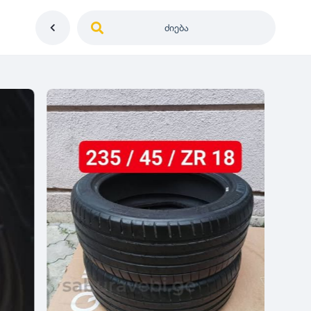
ძიება
საქართველო
ე
დიამეტრი
გერმანია
5
0
იაპონია
R12
მდგომარეობა
2
აშშ
R13
10
-
100
100
5
ჩინეთი
R14
ახალი
1000
-
3000
3
0
კორეა
R15
მეორადი
5
საფრანგეთი
R16
რესტავრირებული