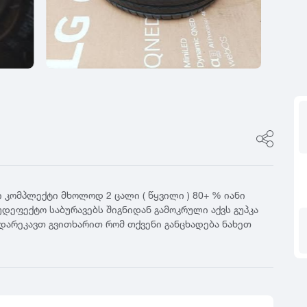
ფასი
0
იტალია
R17
5
ფინეთი
R18
ფასი შეთანხმები
გამყიდველის ტიპი
0
რუსეთი
R19
5
თურქეთი
R20
კერძო პირი
0
R21
დილერი
5
R22
მაღაზია
0
R23
5
R24
0
5
 ა რ ი კომპლექტი მხოლოდ 2 ცალი ( წყვილი ) 80+ % იანი
უდეფექტო საბურავებს შიგნიდან გამოკრული აქვს გუპკა
 დარეკავთ გვითხარით რომ თქვენი განცხადება ნახეთ