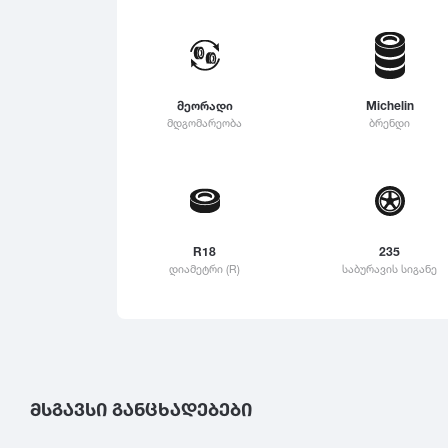
315
Linglong
325
Roadstone
335
Nankang
მეორადი
Michelin
345
Roadx
მდგომარეობა
ბრენდი
355
Joyroad
365
375
385
R18
235
395
დიამეტრი (R)
საბურავის სიგანე
ᲛᲡᲒᲐᲕᲡᲘ ᲒᲐᲜᲪᲮᲐᲓᲔᲑᲔᲑᲘ