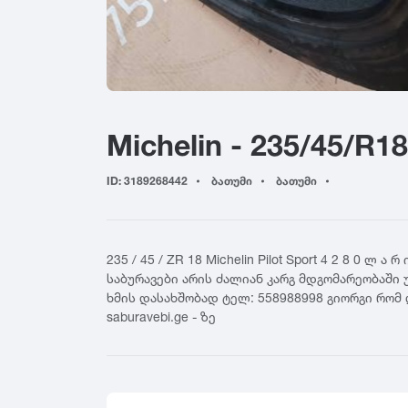
155
4
Yokohama
165
4
Hankook
175
5
Kumho
185
5
Toyo
195
6
Nokian
Michelin - 235/45/R18
205
6
Firestone
215
7
BFGoodrich
ID: 3189268442
ბათუმი
ბათუმი
225
7
Falken
235
8
Nitto
245
8
Cooper
235 / 45 / ZR 18 Michelin Pilot Sport 4 2 8 0 ლ
255
General Tire
საბურავები არის ძალიან კარგ მდგომარეობაში 
265
ხმის დასახშობად ტელ: 558988998 გიორგი რომ
Nexen
saburavebi.ge - ზე
275
Maxxis
285
GT Radial
295
Sailun
305
Triangle