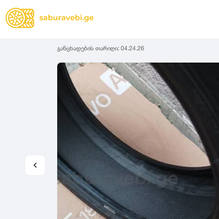
განცხადების თარიღი:
04.24.26
ზამთრის
Lassa
სიგანე
სიმაღლ
ზაფხულის
Michelin
ყველა სეზონის
31
1
Bridgestone
35
1
Continental
37
2
Goodyear
135
3
Pirelli
145
3
Dunlop