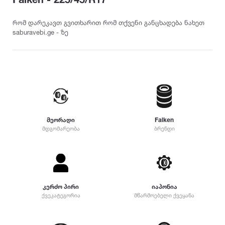
თურქეთი
Pirelli
2022
215
დილერი
225
სიმაღლე
რომ დარეკავთ გვითხარით რომ თქვენი განცხადება ნახეთ
მაღაზია
saburavebi.ge - ზე
235
Dunlop
2021
10
245
12
255
Yokohama
2020
25
265
30
275
35
Hankook
2019
285
40
295
45
მეორადი
Falken
305
Kumho
2018
მდგომარეობა
ბრენდი
50
315
55
325
Toyo
2017
60
335
65
345
70
Nokian
2016
355
კერძო პირი
იაპონია
75
დიამეტრი
ქვეკატეგორია
მწარმოებელი ქვეყანა
365
80
375
Firestone
2015
R12
85
385