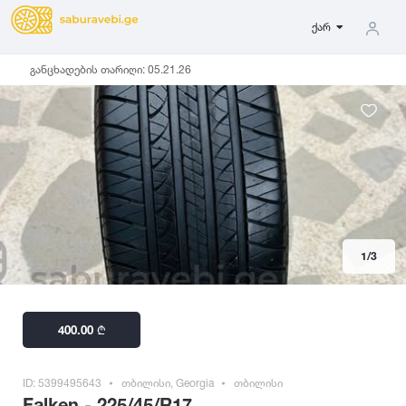
ქარ
განცხადების თარიღი:
05.21.26
სიგანე
ზამთრის
საქართველო
Lassa
2027
5
5000
ზაფხულის
გერმანია
31
35
მდგომარეობა
ყველა სეზონის
იაპონია
Michelin
2026
37
აშშ
ახალი
135
10
-
100
100
-
500
500
-
1000
ჩინეთი
Bridgestone
2025
1
/3
145
მეორადი
კორეა
155
1000
-
3000
3000
-
5000
რესტავრირებული
საფრანგეთი
Continental
2024
165
იტალია
400.00
₾
175
ფასი
ფინეთი
185
გამყიდველის ტიპი
Goodyear
2023
195
რუსეთი
ID: 5399495643
თბილისი, Georgia
თბილისი
ფასი შეთანხმებით
205
კერძო პირი
Falken - 225/45/R17