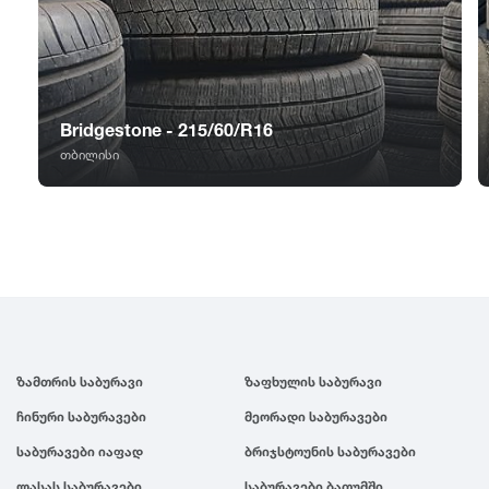
GT Radial
2007
Sailun
2006
Bridgestone - 215/60/R16
Triangle
2005
თბილისი
Linglong
2004
Roadstone
2003
Nankang
2002
ზამთრის საბურავი
ზაფხულის საბურავი
Roadx
2001
ჩინური საბურავები
მეორადი საბურავები
Joyroad
2000
საბურავები იაფად
ბრიჯსტოუნის საბურავები
ლასას საბურავები
საბურავები ბათუმში