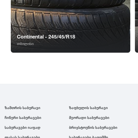
GT Radial
2007
Sailun
2006
Continental - 245/45/R18
Triangle
2005
თბილისი
Linglong
2004
Roadstone
2003
Nankang
2002
ზამთრის საბურავი
ზაფხულის საბურავი
Roadx
2001
ჩინური საბურავები
მეორადი საბურავები
Joyroad
2000
საბურავები იაფად
ბრიჯსტოუნის საბურავები
ლასას საბურავები
საბურავები ბათუმში