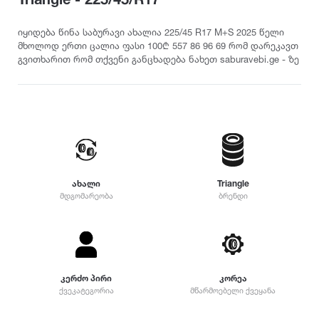
თურქეთი
Pirelli
2022
215
დილერი
225
სიმაღლე
იყიდება წინა საბურავი ახალია 225/45 R17 M+S 2025 წელი
მაღაზია
მხოლოდ ერთი ცალია ფასი 100₾ 557 86 96 69 რომ დარეკავთ
235
Dunlop
2021
გვითხარით რომ თქვენი განცხადება ნახეთ saburavebi.ge - ზე
10
245
12
255
Yokohama
2020
25
265
30
275
35
Hankook
2019
285
40
295
45
305
Kumho
2018
ახალი
Triangle
50
315
მდგომარეობა
ბრენდი
55
325
Toyo
2017
60
335
65
345
70
Nokian
2016
355
75
დიამეტრი
კერძო პირი
კორეა
365
ქვეკატეგორია
მწარმოებელი ქვეყანა
80
375
Firestone
2015
R12
85
385