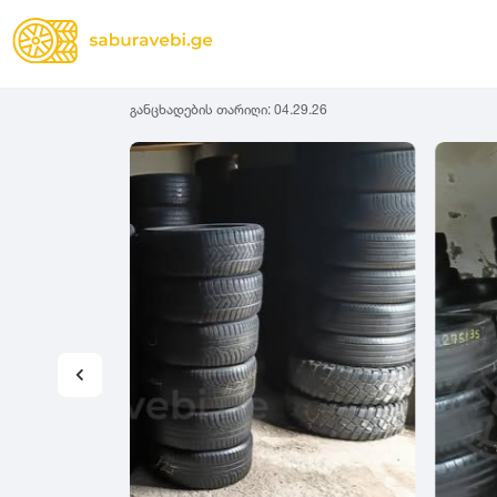
განცხადების თარიღი:
04.29.26
ზამთრის
Lassa
სიგანე
სიმაღლ
ზაფხულის
Michelin
ყველა სეზონის
31
1
Bridgestone
35
1
Continental
37
2
Goodyear
135
3
Pirelli
145
3
Dunlop