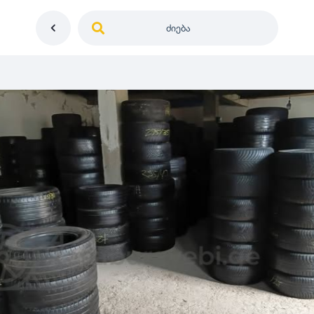
ძიება
საქართველო
ე
დიამეტრი
გერმანია
5
0
იაპონია
R12
მდგომარეობა
2
აშშ
R13
10
-
100
100
5
ჩინეთი
R14
ახალი
1000
-
3000
3
0
კორეა
R15
მეორადი
5
საფრანგეთი
R16
რესტავრირებული