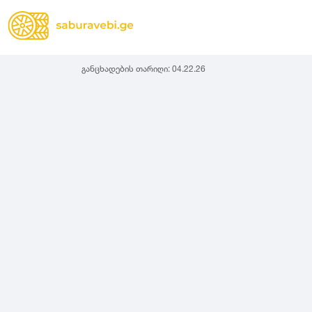
განცხადების თარიღი:
04.22.26
ზამთრის
Lassa
სიგანე
სიმაღლ
ზაფხულის
Michelin
ყველა სეზონის
31
1
Bridgestone
35
1
Continental
37
2
Goodyear
135
3
Pirelli
145
3
Dunlop