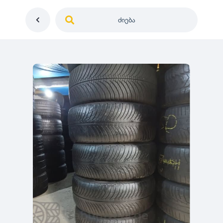
ძიება
საქართველო
ე
დიამეტრი
გერმანია
5
0
იაპონია
R12
მდგომარეობა
2
აშშ
R13
10
-
100
100
5
ჩინეთი
R14
ახალი
1000
-
3000
3
0
კორეა
R15
მეორადი
5
საფრანგეთი
R16
რესტავრირებული