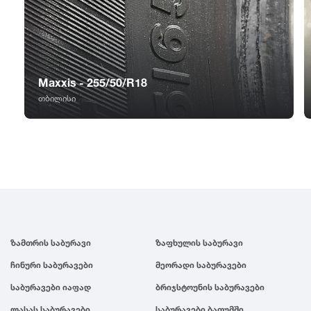
GT Radial
2007
Sailun
2006
Maxxis - 255/50/R18
Triangle
2005
თბილისი
Linglong
2004
Roadstone
2003
Nankang
2002
ზამთრის საბურავი
ზაფხულის საბურავი
Roadx
2001
ჩინური საბურავები
მეორადი საბურავები
Joyroad
2000
საბურავები იაფად
ბრიჯსტოუნის საბურავები
ლასას საბურავები
საბურავები ბათუმში