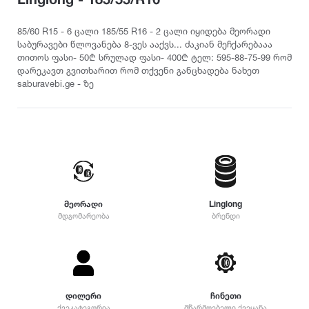
თურქეთი
Pirelli
2022
215
დილერი
225
სიმაღლე
85/60 R15 - 6 ცალი 185/55 R16 - 2 ცალი იყიდება მეორადი
მაღაზია
საბურავები წლოვანება 8-ვეს ააქვს... ძაკიან მეჩქარებააა
235
Dunlop
2021
თითოს ფასი- 50₾ სრულად ფასი- 400₾ ტელ: 595-88-75-99 რომ
10
245
დარეკავთ გვითხარით რომ თქვენი განცხადება ნახეთ
12
255
saburavebi.ge - ზე
Yokohama
2020
25
265
30
275
35
Hankook
2019
285
40
295
45
305
Kumho
2018
50
315
55
325
მეორადი
Linglong
Toyo
2017
60
მდგომარეობა
ბრენდი
335
65
345
70
Nokian
2016
355
75
დიამეტრი
365
80
375
Firestone
2015
R12
დილერი
ჩინეთი
85
385
ქვეკატეგორია
მწარმოებელი ქვეყანა