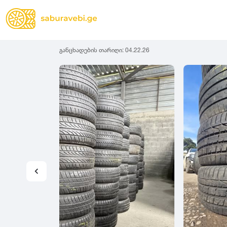
განცხადების თარიღი:
04.22.26
ზამთრის
Lassa
სიგანე
სიმაღლ
ზაფხულის
Michelin
ყველა სეზონის
31
1
Bridgestone
35
1
Continental
37
2
Goodyear
135
3
Pirelli
145
3
Dunlop