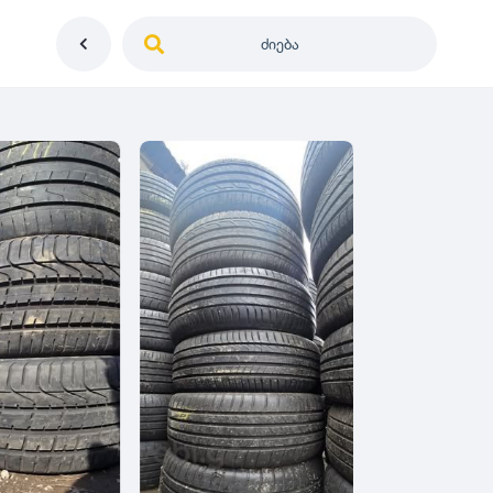
ძიება
საქართველო
ე
დიამეტრი
გერმანია
5
0
იაპონია
R12
მდგომარეობა
2
აშშ
R13
10
-
100
100
5
ჩინეთი
R14
ახალი
1000
-
3000
3
0
კორეა
R15
მეორადი
5
საფრანგეთი
R16
რესტავრირებული