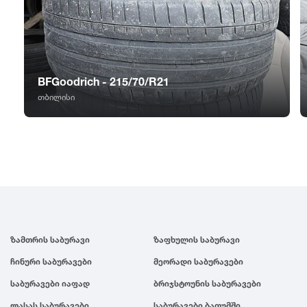
GT Radial
2007
Sailun
2006
BFGoodrich - 215/70/R21
Triangle
2005
თბილისი
Linglong
2004
Roadstone
2003
Nankang
2002
ზამთრის საბურავი
ზაფხულის საბურავი
Roadx
2001
ჩინური საბურავები
მეორადი საბურავები
Joyroad
2000
საბურავები იაფად
ბრიჯსტოუნის საბურავები
ლასას საბურავები
საბურავები ბათუმში